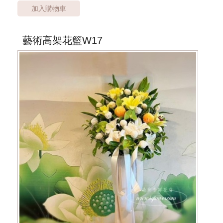
加入購物車
*桃園市桃園區以外酌收運費350元*
**此商品只提供桃園市內運送**
***商品的花器與花材依當季花材實際狀況調整***
藝術高架花籃W17