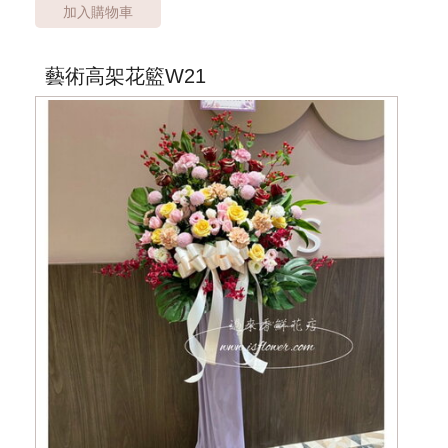
加入購物車
*桃園市桃園區以外酌收運費350元*
**此商品只提供桃園市內運送**
***商品的花器與花材依當季花材實際狀況調整***
藝術高架花籃W21