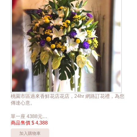
桃園市區過來香鮮花店花店，24hr 網路訂花禮，為您
傳達心意。
單一座 4388元
商品售價
$ 4,388
*桃園區以外酌收運費350元*
**此商品只提供桃園市內運送，部分偏遠區域無法送
加入購物車
達**