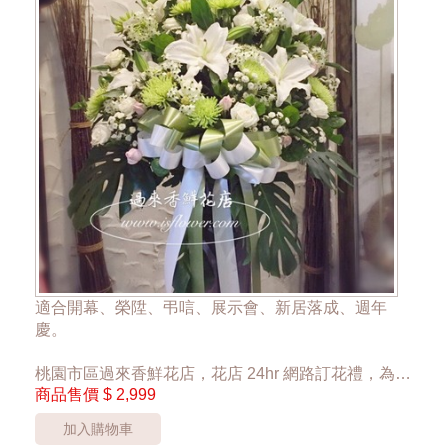
適合開幕、榮陞、弔唁、展示會、新居落成、週年
慶。
桃園市區過來香鮮花店，花店 24hr 網路訂花禮，為您
商品售價
$ 2,999
傳達心意。
加入購物車
單一座 2999元