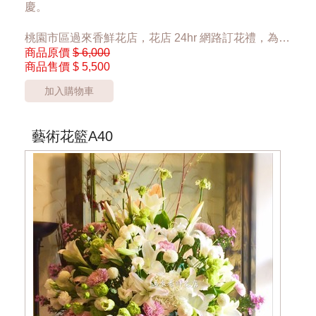
慶。
桃園市區過來香鮮花店，花店 24hr 網路訂花禮，為您
商品原價
$ 6,000
傳達心意。
商品售價
$ 5,500
單一座 5500元
加入購物車
特殊花材將依實際狀況調整
藝術花籃A40