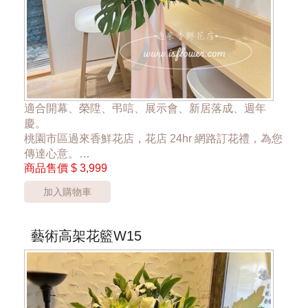
適合開幕、榮陞、弔唁、展示會、新居落成、週年
慶。
桃園市區過來香鮮花店，花店 24hr 網路訂花禮，為您
傳達心意。
商品售價
$ 3,999
單一座 3999元
加入購物車
花材中黃色海芋遇缺則會更換為黃色小菊花。
*桃園市桃園區以外酌收運費350元*
**此商品只提供桃園市內運送**
藝術高架花籃W15
***商品的花器與花材依當季花材實際狀況調整***