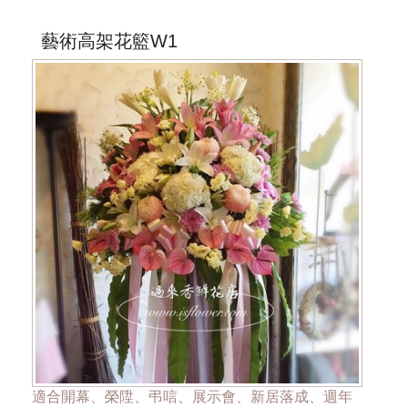
*桃園區以外酌收運費350元*
**此商品只提供桃園市內運送，部分偏遠區域無法送
藝術高架花籃W1
達**
***商品的花材依當季花材實際狀況調整***
適合開幕、榮陞、弔唁、展示會、新居落成、週年