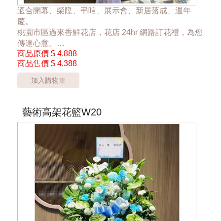
適合開幕、榮陞、弔唁、展示會、新居落成、週年
慶。
桃園市區過來香鮮花店，花店 24hr 網路訂花禮，為您
傳達心意。
商品原價
$ 4,888
商品售價
$ 4,388
一對優惠價7999元，單一座4388元
加入購物車
*桃園市桃園區以外酌收運費350元*
**此商品只提供桃園市內運送**
***商品的花器與花材依當季花材實際狀況調整***
藝術高架花籃W20