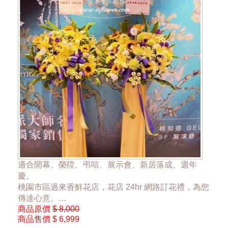
適合開幕、榮陞、弔唁、展示會、新居落成、週年
慶。
桃園市區過來香鮮花店，花店 24hr 網路訂花禮，為您
傳達心意。
商品原價
$ 8,000
商品售價
$ 6,999
一對優惠價6999元，單一座3999元