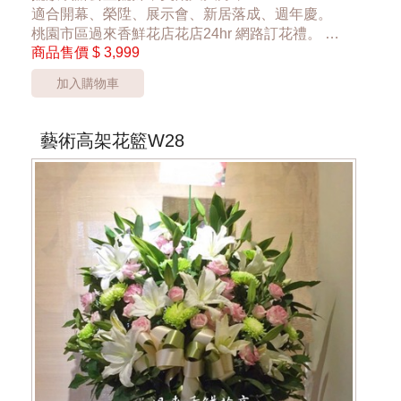
適合開幕、榮陞、展示會、新居落成、週年慶。
桃園市區過來香鮮花店花店24hr 網路訂花禮。
商品售價
$ 3,999
~黃色小花依實際花材替換~
大盆5288元~
加入購物車
*桃園區以外酌收運費350元*
**此商品只提供桃園市內運送**
藝術高架花籃W28
***商品的花器與花材依當季花材實際狀況調整***