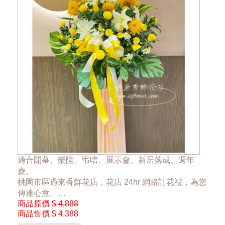
適合開幕、榮陞、弔唁、展示會、新居落成、週年
慶。
桃園市區過來香鮮花店，花店 24hr 網路訂花禮，為您
傳達心意。
商品原價
$ 4,888
商品售價
$ 4,388
一對優惠價7999元，單一座4388元