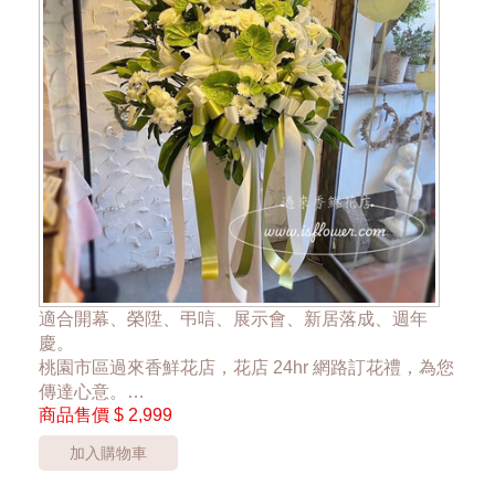
適合開幕、榮陞、弔唁、展示會、新居落成、週年
慶。
桃園市區過來香鮮花店，花店 24hr 網路訂花禮，為您
傳達心意。
商品售價
$ 2,999
單一座 2999元
加入購物車
*桃園市桃園區以外酌收運費350元*
**此商品只提供桃園市內運送**