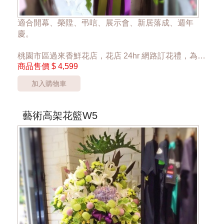
適合開幕、榮陞、弔唁、展示會、新居落成、週年
慶。
桃園市區過來香鮮花店，花店 24hr 網路訂花禮，為您
商品售價
$ 4,599
傳達心意。
加入購物車
單一座 4599元
*桃園區以外酌收運費350元*
**此商品只提供桃園市內運送，部分偏遠區域無法送
藝術高架花籃W5
達**
***商品的花材依當季花材實際狀況調整***