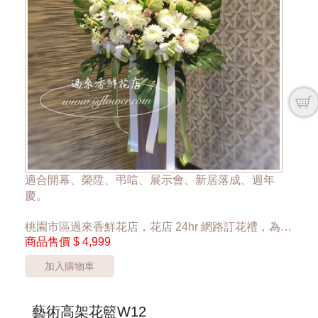
適合開幕、榮陞、弔唁、展示會、新居落成、週年
慶。
桃園市區過來香鮮花店，花店 24hr 網路訂花禮，為您
商品售價
$ 4,999
傳達心意。
加入購物車
單一座 4999元
*桃園區以外酌收運費350元*
**此商品只提供桃園市內運送，部分偏遠區域無法送
藝術高架花籃W12