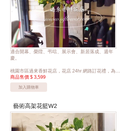
適合開幕、榮陞、弔唁、展示會、新居落成、週年
慶。
桃園市區過來香鮮花店，花店 24hr 網路訂花禮，為您
商品售價
$ 3,599
傳達心意。
加入購物車
單一座 3599元
*桃園區以外酌收運費350元*
**此商品只提供桃園市內運送，部分偏遠區域無法送
藝術高架花籃W2
達**
***商品的花材依當季花材實際狀況調整***