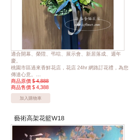
適合開幕、榮陞、弔唁、展示會、新居落成、週年
慶。
桃園市區過來香鮮花店，花店 24hr 網路訂花禮，為您
傳達心意。
商品原價
$ 4,888
商品售價
$ 4,388
一對優惠價7999元，單一座4388元
加入購物車
*桃園市桃園區以外酌收運費350元*
**此商品只提供桃園市內運送**
***商品的花器與花材依當季花材實際狀況調整***
藝術高架花籃W18