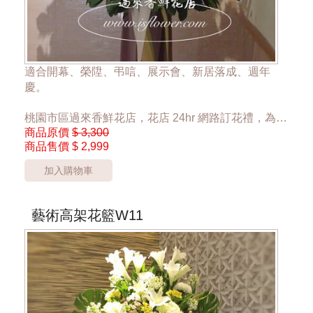
適合開幕、榮陞、弔唁、展示會、新居落成、週年
慶。
桃園市區過來香鮮花店，花店 24hr 網路訂花禮，為您
商品原價
$ 3,300
傳達心意。
商品售價
$ 2,999
單一座 2999元
加入購物車
*桃園區以外酌收運費350元*
**此商品只提供桃園市內運送，部分偏遠區域無法送
達**
藝術高架花籃W11
***商品的花器與花材依當季花材實際狀況調整***