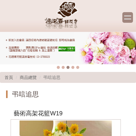
首頁
商品總覽
弔唁追思
弔唁追思
藝術高架花籃W19