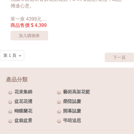
傳達心意。
單一座 4399元
商品售價
$ 4,399
*桃園區以外酌收運費350元*
**此商品只提供桃園市內運送，部分偏遠區域無法送
加入購物車
達**
***商品的花器與花材依當季花材實際狀況調整***
下一頁
產品分類
花束集錦
藝術高架花籃
盆花花禮
榮陞誌慶
蝴蝶蘭花
開幕誌慶
盆栽盆景
弔唁追思