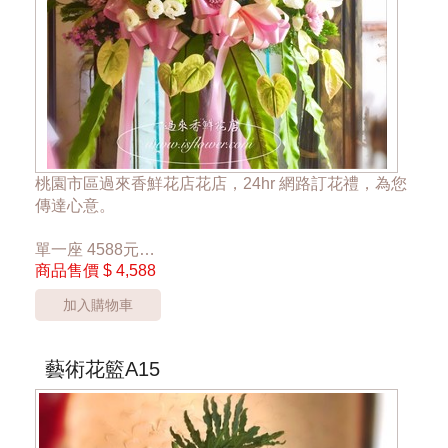
桃園市區過來香鮮花店花店，24hr 網路訂花禮，為您
傳達心意。
單一座 4588元
商品售價
$ 4,588
*桃園區以外酌收運費350元*
**此商品只提供桃園市內運送，部分偏遠區域無法送
加入購物車
達**
***商品的花材依當季花材實際狀況調整***
藝術花籃A15