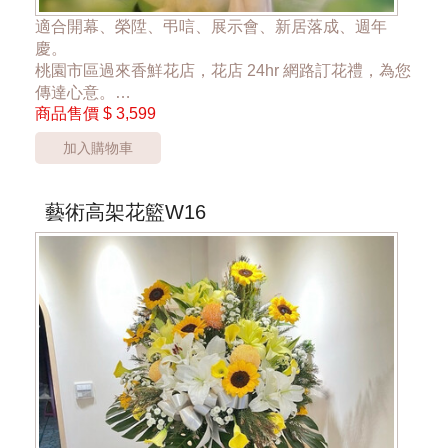
適合開幕、榮陞、弔唁、展示會、新居落成、週年
慶。
桃園市區過來香鮮花店，花店 24hr 網路訂花禮，為您
傳達心意。
商品售價
$ 3,599
單一座 3599元
加入購物車
*桃園市桃園區以外酌收運費350元*
**此商品只提供桃園市內運送**
藝術高架花籃W16
***商品的花器與花材依當季花材實際狀況調整***