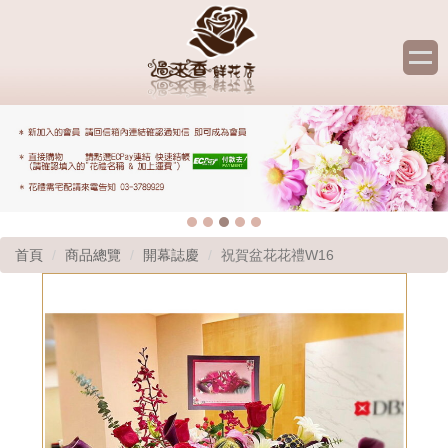
首頁
商品總覽
開幕誌慶
祝賀盆花花禮W16