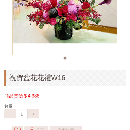
祝賀盆花花禮W16
商品售價
$ 4,388
數量:
-
+