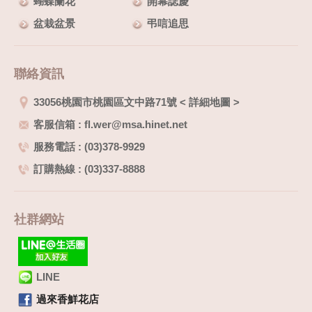
蝴蝶蘭花
開幕誌慶
盆栽盆景
弔唁追思
聯絡資訊
33056桃園市桃園區文中路71號
<
詳細地圖
>
客服信箱 : fl.wer@msa.hinet.net
服務電話 : (03)378-9929
訂購熱線 : (03)337-8888
社群網站
LINE
過來香鮮花店