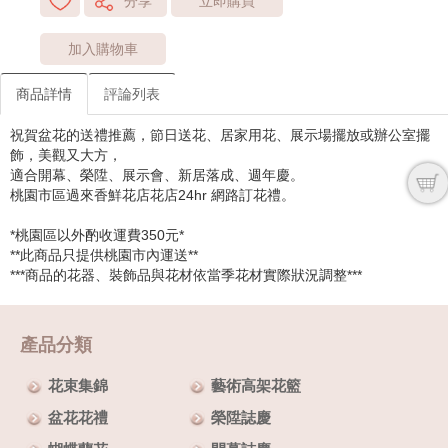
分享
立即購買
加入購物車
商品詳情
評論列表
祝賀盆花的送禮推薦，節日送花、居家用花、展示場擺放或辦公室擺
飾，美觀又大方，
適合開幕、榮陞、展示會、新居落成、週年慶。
桃園市區過來香鮮花店花店24hr 網路訂花禮。
*桃園區以外酌收運費350元*
**此商品只提供桃園市內運送**
***商品的花器、裝飾品與花材依當季花材實際狀況調整***
產品分類
花束集錦
藝術高架花籃
盆花花禮
榮陞誌慶