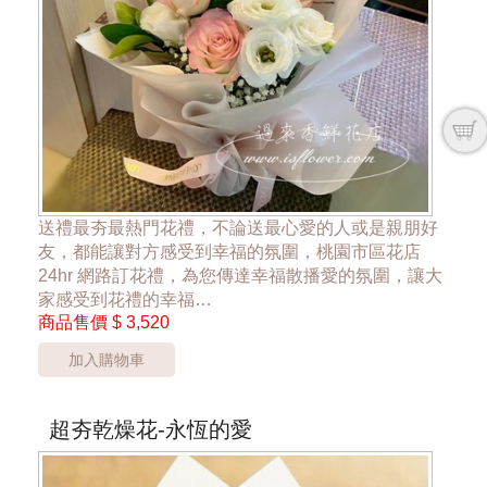
送禮最夯最熱門花禮，不論送最心愛的人或是親朋好
友，都能讓對方感受到幸福的氛圍，桃園市區花店
24hr 網路訂花禮，為您傳達幸福散播愛的氛圍，讓大
家感受到花禮的幸福
商品售價
$ 3,520
~粉色玫瑰花的品種 會隨機搭配~
加入購物車
*桃園區以外酌收運費350元*
**此商品只提供桃園市內運送**
***花材依當季花材實際狀況調整***
超夯乾燥花-永恆的愛