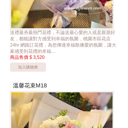
送禮最夯最熱門花禮，不論送最心愛的人或是親朋好
友，都能讓對方感受到幸福的氛圍，桃園市區花店
24hr 網路訂花禮，為您傳達幸福散播愛的氛圍，讓大
家感受到花禮的幸福
商品售價
$ 3,520
**藍色小花會依實際調整隨機出貨**
加入購物車
*桃園區以外酌收運費350元*
**此商品只提供桃園市內運送**
***花材依當季花材實際狀況調整***
溫馨花束M18