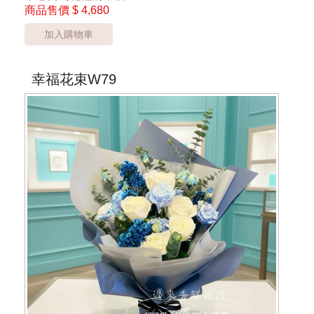
商品售價
$ 4,680
**金黃杖花和天鵝絨小花會依照實際調整或更換**
加入購物車
*桃園區以外酌收運費350元*
**此商品只提供桃園市內運送**
***花材依當季花材實際狀況調整***
幸福花束W79