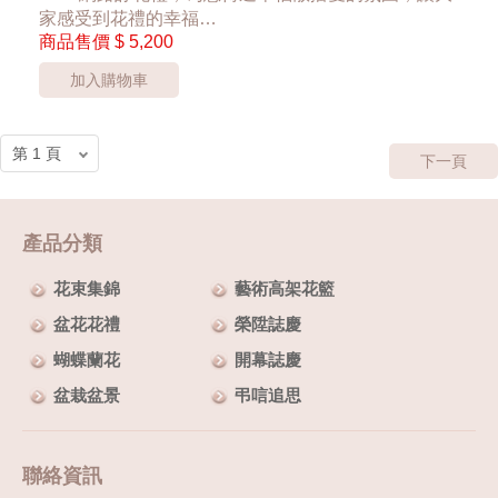
家感受到花禮的幸福
商品售價
$ 5,200
~白色小花會隨機搭配~
加入購物車
*桃園區以外酌收運費350元*
**此商品只提供桃園市內運送**
***花材依當季花材實際狀況調整***
下一頁
產品分類
花束集錦
藝術高架花籃
盆花花禮
榮陞誌慶
蝴蝶蘭花
開幕誌慶
盆栽盆景
弔唁追思
聯絡資訊