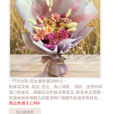
~ 門市自取 現金優惠價2688元 ~
乾燥花花束, 花語: 思念、真心喜歡、清純，使用特殊
進口乾燥花，桃園花店乾燥花專賣店, 歡迎來店選購~
想讓她他有個難忘的驚喜嗎? 桃園市區過來香鮮花店
商品售價
$ 2,999
花店，24hr 網路訂花禮，為忙錄的您傳達祝福，傳達
幸福散播愛的氛圍，讓大家感受到花禮的幸福
加入購物車