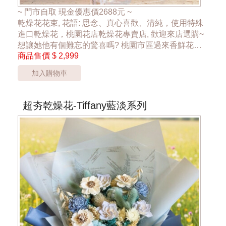
~ 門市自取 現金優惠價2688元 ~
乾燥花花束, 花語: 思念、真心喜歡、清純，使用特殊
進口乾燥花，桃園花店乾燥花專賣店, 歡迎來店選購~
想讓她他有個難忘的驚喜嗎? 桃園市區過來香鮮花店
商品售價
$ 2,999
花店，24hr 網路訂花禮，為忙錄的您傳達祝福，傳達
幸福散播愛的氛圍，讓大家感受到花禮的幸福
加入購物車
**外送桃園市''桃園區''外 運費另計**
***乾燥花材色彩、包裝搭配，依實際狀況調整配置***
超夯乾燥花-Tiffany藍淡系列