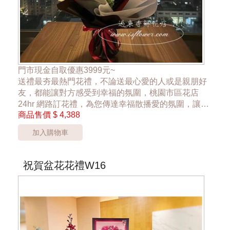
門市現金自取優惠3999元~
送禮最夯最熱門花禮，不論送最心愛的人或是親朋好
友，都能讓對方感受到幸福的氛圍，桃園市區花店
24hr 網路訂花禮，為您傳達幸福散播愛的氛圍，讓大
商品售價
$ 4,388
家感受到花禮的幸福
加入購物車
~粉紅色青葙小花缺貨時，則由卡斯比亞小花替代搭配
~
祝賀盆花花禮W16
*桃園區以外酌收運費350元*
**此商品只提供桃園市內運送**
***花材依當季花材實際狀況調整***