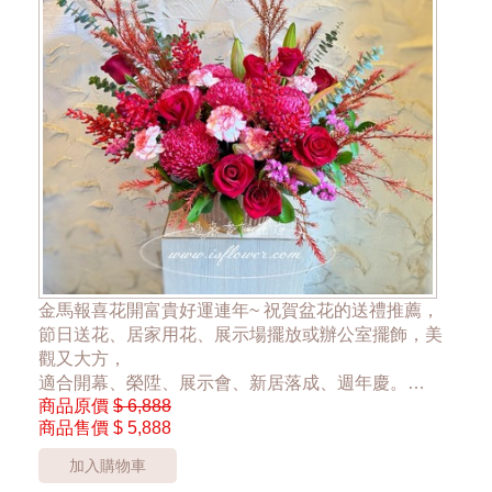
金馬報喜花開富貴好運連年~ 祝賀盆花的送禮推薦，
節日送花、居家用花、展示場擺放或辦公室擺飾，美
觀又大方，
適合開幕、榮陞、展示會、新居落成、週年慶。
商品原價
$ 6,888
桃園市區過來香鮮花店花店24hr 網路訂花禮。
商品售價
$ 5,888
*桃園區以外酌收運費350元*
加入購物車
**此商品只提供桃園市內運送**