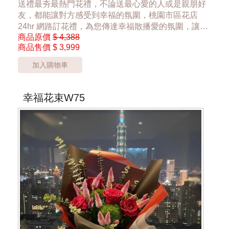
送禮最夯最熱門花禮，不論送最心愛的人或是親朋好
友，都能讓對方感受到幸福的氛圍，桃園市區花店
24hr 網路訂花禮，為您傳達幸福散播愛的氛圍，讓大
商品原價
$ 4,388
家感受到花禮的幸福
商品售價
$ 3,999
~綠色小葉材缺貨時, 會使用卡斯比亞或滿天星替代~
加入購物車
*桃園區以外酌收運費350元*
**此商品只提供桃園市內運送**
幸福花束W75
***花材依當季花材實際狀況調整***