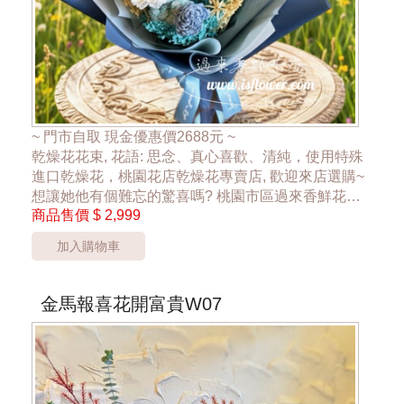
~ 門市自取 現金優惠價2688元 ~
乾燥花花束, 花語: 思念、真心喜歡、清純，使用特殊
進口乾燥花，桃園花店乾燥花專賣店, 歡迎來店選購~
想讓她他有個難忘的驚喜嗎? 桃園市區過來香鮮花店
商品售價
$ 2,999
花店，24hr 網路訂花禮，為忙錄的您傳達祝福，傳達
幸福散播愛的氛圍，讓大家感受到花禮的幸福
加入購物車
**外送桃園市''桃園區''外 運費另計**
金馬報喜花開富貴W07
***乾燥花材色彩、包裝搭配，依實際狀況調整配置***