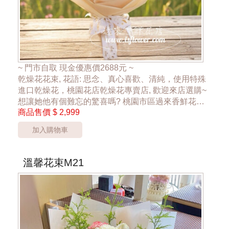
~ 門市自取 現金優惠價2688元 ~
乾燥花花束, 花語: 思念、真心喜歡、清純，使用特殊
進口乾燥花，桃園花店乾燥花專賣店, 歡迎來店選購~
想讓她他有個難忘的驚喜嗎? 桃園市區過來香鮮花店
商品售價
$ 2,999
花店，24hr 網路訂花禮，為忙錄的您傳達祝福，傳達
幸福散播愛的氛圍，讓大家感受到花禮的幸福
加入購物車
**外送桃園市''桃園區''外 運費另計**
溫馨花束M21
***乾燥花材色彩、包裝搭配，依實際狀況調整配置***