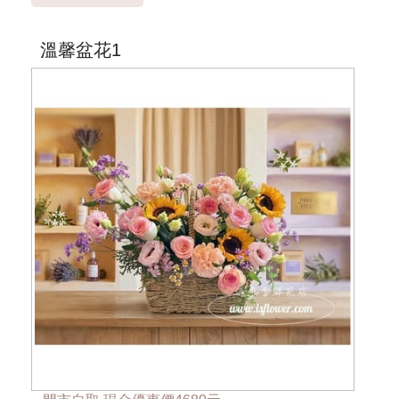
**外送桃園市''桃園區''外 運費另計**
***乾燥花材色彩、包裝搭配，依實際狀況調整配置***
溫馨盆花1