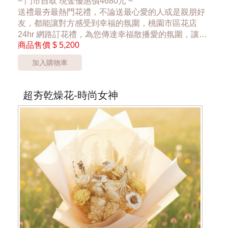
~ 門市自取 現金優惠價4680元 ~
送禮最夯最熱門花禮，不論送最心愛的人或是親朋好
友，都能讓對方感受到幸福的氛圍，桃園市區花店
24hr 網路訂花禮，為您傳達幸福散播愛的氛圍，讓大
商品售價
$ 5,200
家感受到花禮的幸福
加入購物車
*桃園區以外酌收運費350元*
**此商品只提供桃園市內運送**
***花材依當季花材實際狀況調整***
超夯乾燥花-時尚女神