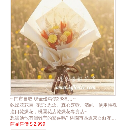
~ 門市自取 現金優惠價2688元 ~
乾燥花花束, 花語: 思念、真心喜歡、清純，使用特殊
進口乾燥花，桃園花店乾燥花專賣店~
想讓她他有個難忘的驚喜嗎? 桃園市區過來香鮮花店
商品售價
$ 2,999
花店，24hr 網路訂花禮，為忙錄的您傳達祝福，傳達