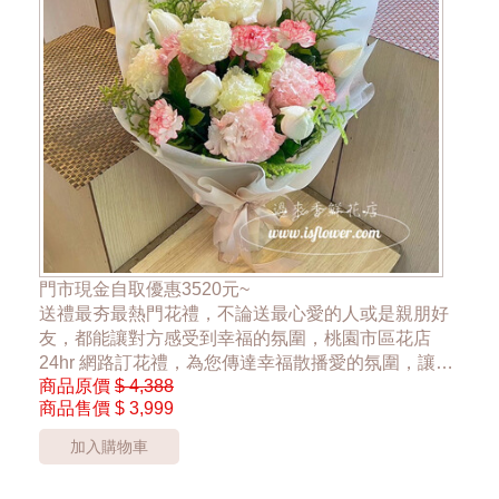
門市現金自取優惠3520元~
送禮最夯最熱門花禮，不論送最心愛的人或是親朋好
友，都能讓對方感受到幸福的氛圍，桃園市區花店
24hr 網路訂花禮，為您傳達幸福散播愛的氛圍，讓大
商品原價
$ 4,388
家感受到花禮的幸福
商品售價
$ 3,999
*桃園區以外酌收運費350元*
加入購物車
**此商品只提供桃園市內運送**
***花材依當季花材實際狀況調整***