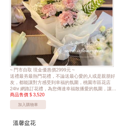
~ 門市自取 現金優惠價2999元 ~
送禮最夯最熱門花禮，不論送最心愛的人或是親朋好
友，都能讓對方感受到幸福的氛圍，桃園市區花店
24hr 網路訂花禮，為您傳達幸福散播愛的氛圍，讓大
商品售價
$ 3,520
家感受到花禮的幸福
加入購物車
*桃園區以外酌收運費350元*
**此商品只提供桃園市內運送**
***花材依當季花材實際狀況調整***
溫馨盆花