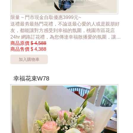
限量 ~ 門市現金自取優惠3999元~
送禮最夯最熱門花禮，不論送最心愛的人或是親朋好
友，都能讓對方感受到幸福的氛圍，桃園市區花店
24hr 網路訂花禮，為您傳達幸福散播愛的氛圍，讓大
商品原價
$ 4,588
家感受到花禮的幸福
商品售價
$ 4,388
~藍色小花 會隨機搭配~
加入購物車
*桃園區以外酌收運費350元*
**此商品只提供桃園市內運送**
***花材依當季花材實際狀況調整***
幸福花束W78