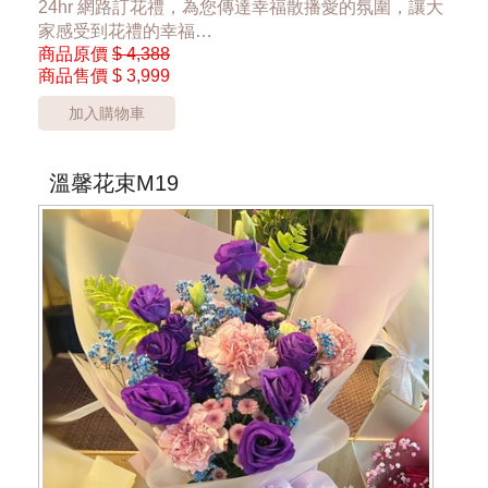
24hr 網路訂花禮，為您傳達幸福散播愛的氛圍，讓大
家感受到花禮的幸福
商品原價
$ 4,388
商品售價
$ 3,999
*桃園區以外酌收運費350元*
**此商品只提供桃園市內運送**
加入購物車
***花材依當季花材實際狀況調整***
溫馨花束M19