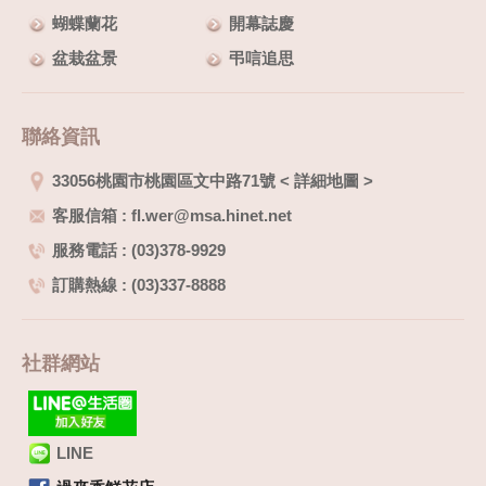
蝴蝶蘭花
開幕誌慶
盆栽盆景
弔唁追思
聯絡資訊
33056桃園市桃園區文中路71號
<
詳細地圖
>
客服信箱 : fl.wer@msa.hinet.net
服務電話 : (03)378-9929
訂購熱線 : (03)337-8888
社群網站
LINE