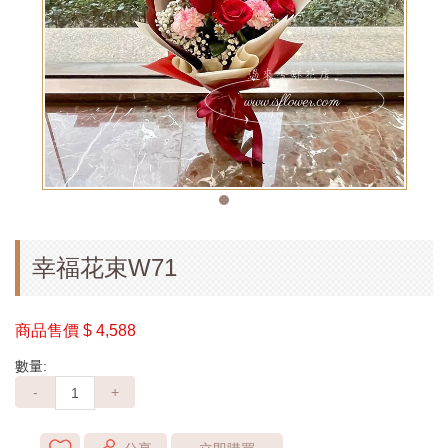
幸福花束W71
商品售價
$ 4,588
數量:
-
+