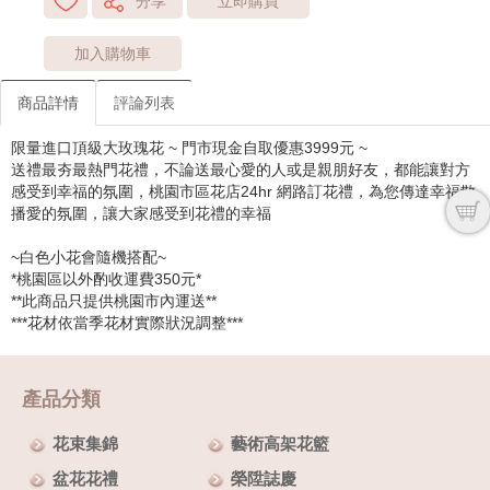
分享
立即購買
加入購物車
商品詳情
評論列表
限量進口頂級大玫瑰花 ~ 門市現金自取優惠3999元 ~
送禮最夯最熱門花禮，不論送最心愛的人或是親朋好友，都能讓對方
感受到幸福的氛圍，桃園市區花店24hr 網路訂花禮，為您傳達幸福散
播愛的氛圍，讓大家感受到花禮的幸福
~白色小花會隨機搭配~
*桃園區以外酌收運費350元*
**此商品只提供桃園市內運送**
***花材依當季花材實際狀況調整***
產品分類
花束集錦
藝術高架花籃
盆花花禮
榮陞誌慶