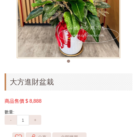
大方進財盆栽
商品售價
$ 8,888
數量:
-
+