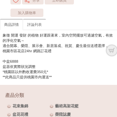
分享
立即購買
加入購物車
商品詳情
評論列表
象徵 開運 發財 的植物 好運跟著來，室內空間擺放可過濾空氣，有效
的淨化空氣～
適合開幕、榮陞、展示會、新居落成、祝賀、慶生最佳送禮選擇，
桃園市區花店24hr 網路訂花禮
中盆6888
盆器依實際狀況調整
*桃園區以外酌收運費350元*
**此商品只提供桃園市內運送**
產品分類
花束集錦
藝術高架花籃
盆花花禮
榮陞誌慶