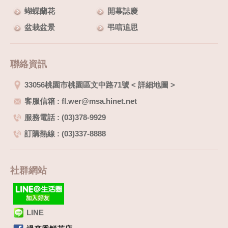
蝴蝶蘭花
開幕誌慶
盆栽盆景
弔唁追思
聯絡資訊
33056桃園市桃園區文中路71號
<
詳細地圖
>
客服信箱 : fl.wer@msa.hinet.net
服務電話 : (03)378-9929
訂購熱線 : (03)337-8888
社群網站
LINE