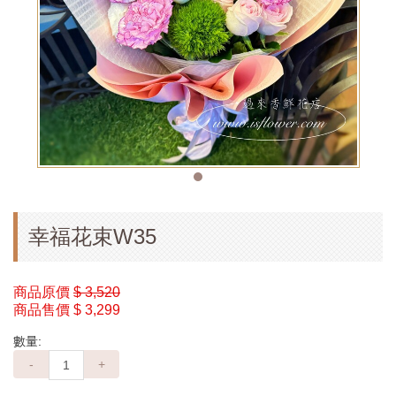
幸福花束W35
商品原價
$ 3,520
商品售價
$ 3,299
數量:
-
+