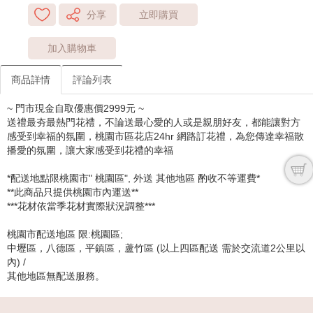
分享
立即購買
加入購物車
商品詳情
評論列表
~ 門市現金自取優惠價2999元 ~
送禮最夯最熱門花禮，不論送最心愛的人或是親朋好友，都能讓對方
感受到幸福的氛圍，桃園市區花店24hr 網路訂花禮，為您傳達幸福散
播愛的氛圍，讓大家感受到花禮的幸福
*配送地點限桃園市" 桃園區", 外送 其他地區 酌收不等運費*
**此商品只提供桃園市內運送**
***花材依當季花材實際狀況調整***
桃園市配送地區 限:桃園區;
中壢區，八德區，平鎮區，蘆竹區 (以上四區配送 需於交流道2公里以
內) /
其他地區無配送服務。