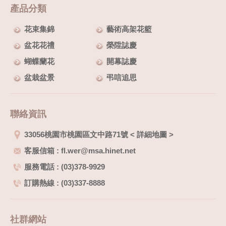
產品分類
花束集錦
藝術高架花籃
盆花花禮
榮陞誌慶
蝴蝶蘭花
開幕誌慶
盆栽盆景
弔唁追思
聯絡資訊
33056桃園市桃園區文中路71號
<
詳細地圖
>
客服信箱 : fl.wer@msa.hinet.net
服務電話 : (03)378-9929
訂購熱線 : (03)337-8888
社群網站