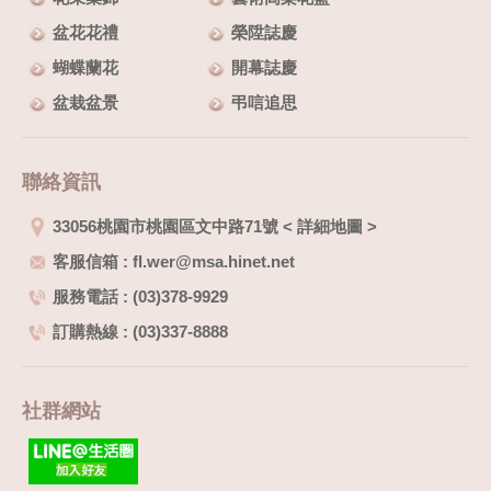
盆花花禮
榮陞誌慶
蝴蝶蘭花
開幕誌慶
盆栽盆景
弔唁追思
聯絡資訊
33056桃園市桃園區文中路71號
<
詳細地圖
>
客服信箱 : fl.wer@msa.hinet.net
服務電話 : (03)378-9929
訂購熱線 : (03)337-8888
社群網站