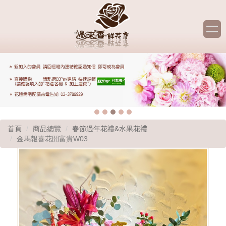
首頁
商品總覽
春節過年花禮&水果花禮
金馬報喜花開富貴W03