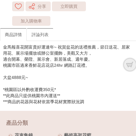
分享
立即購買
加入購物車
商品詳情
評論列表
金馬報喜花開富貴好運連年~ 祝賀盆花的送禮推薦，節日送花、居家
用花、展示場擺放或辦公室擺飾，美觀又大方，
適合開幕、榮陞、展示會、新居落成、週年慶。
桃園市區過來香鮮花店花店24hr 網路訂花禮。
大盆4888元~
*桃園區以外酌收運費350元*
**此商品只提供桃園市內運送**
***商品的花器與花材依當季花材實際狀況調
產品分類
花束集錦
藝術高架花籃