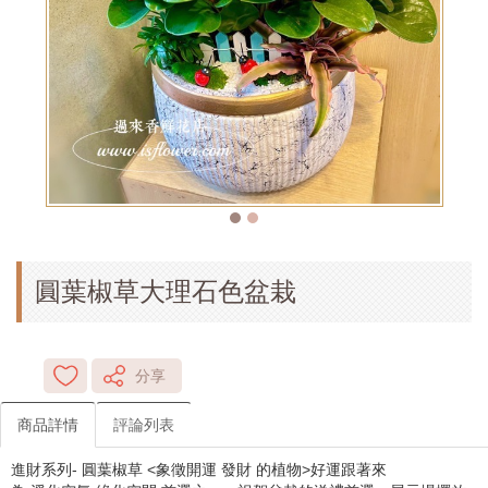
圓葉椒草大理石色盆栽
分享
商品詳情
評論列表
進財系列- 圓葉椒草 <象徵開運 發財 的植物>好運跟著來