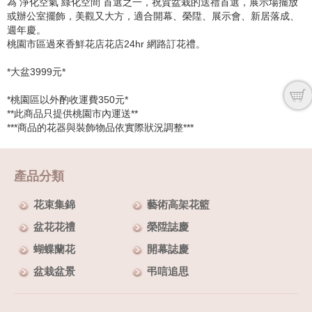
為 淨化空氣 綠化空間 首選之一，祝賀盆栽的送禮首選，展示場擺放
或辦公室擺飾，美觀又大方，適合開幕、榮陞、展示會、新居落成、
週年慶。
桃園市區過來香鮮花店花店24hr 網路訂花禮。
*大盆3999元*
*桃園區以外酌收運費350元*
**此商品只提供桃園市內運送**
***商品的花器與裝飾物品依實際狀況調整***
產品分類
花束集錦
藝術高架花籃
盆花花禮
榮陞誌慶
蝴蝶蘭花
開幕誌慶
盆栽盆景
弔唁追思