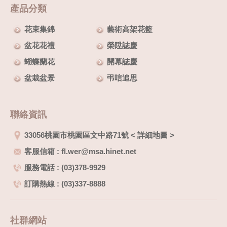
產品分類
花束集錦
藝術高架花籃
盆花花禮
榮陞誌慶
蝴蝶蘭花
開幕誌慶
盆栽盆景
弔唁追思
聯絡資訊
33056桃園市桃園區文中路71號
<
詳細地圖
>
客服信箱 : fl.wer@msa.hinet.net
服務電話 : (03)378-9929
訂購熱線 : (03)337-8888
社群網站