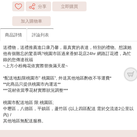
分享
立即購買
加入購物車
商品詳情
評論列表
送禮物，送禮推薦進口康乃馨，最真實的表達，特別的禮物。想讓她
他有個難忘的驚喜嗎?桃園市區過來香鮮花店24hr 網路訂花禮，為忙
錄的您傳達祝福
~上方小粉梅花依實際替換滿天星~
*配送地點限桃園市" 桃園區", 外送其他地區酌收不等運費*
**此商品只提供桃園市內運送**
***花材依當季花材實際狀況調整***
桃園市配送地區 限:桃園區;
中壢區，八德區，平鎮區，蘆竹區 (以上四區配送 需於交流道2公里以
內) /
其他地區無配送服務。