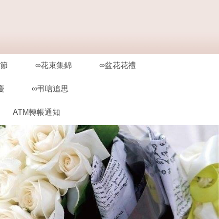
親節
∞花束集錦
∞盆花花禮
慶
∞弔唁追思
ATM轉帳通知