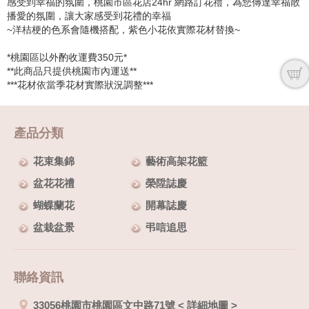
感受到幸福的氛圍，桃園市區花店24hr 網路訂花禮，為您傳達幸福散
播愛的氛圍，讓大家感受到花禮的幸福
~洋桔梗的色系會隨機搭配，紫色小花依實際花材替換~
*桃園區以外酌收運費350元*
**此商品只提供桃園市內運送**
***花材依當季花材實際狀況調整***
產品分類
花束集錦
藝術高架花籃
盆花花禮
榮陞誌慶
蝴蝶蘭花
開幕誌慶
盆栽盆景
弔唁追思
聯絡資訊
33056桃園市桃園區文中路71號
<
詳細地圖
>