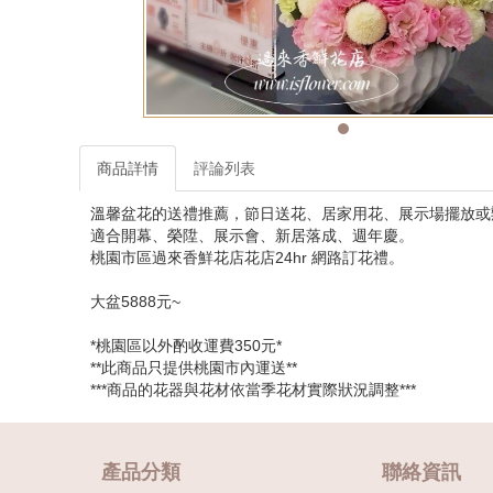
商品詳情
評論列表
溫馨盆花的送禮推薦，節日送花、居家用花、展示場擺放或
適合開幕、榮陞、展示會、新居落成、週年慶。
桃園市區過來香鮮花店花店24hr 網路訂花禮。
大盆5888元~
*桃園區以外酌收運費350元*
**此商品只提供桃園市內運送**
***商品的花器與花材依當季花材實際狀況調整***
產品分類
聯絡資訊