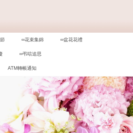
親節
∞花束集錦
∞盆花花禮
慶
∞弔唁追思
ATM轉帳通知