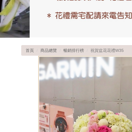
首頁
商品總覽
暢銷排行榜
祝賀盆花花禮W35