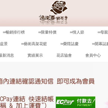
∞暢銷排行榜
∞限量特價
∞情人節
∞母
栽盆景
∞藝術高架花籃
∞榮陞誌慶
∞開幕誌
最新消息
實績展示
花店協會
會員中心