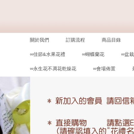
關於我們
訂購流程
商品目錄
∞佳節&水果花禮
∞蝴蝶蘭花
∞盆
∞永生花不凋花乾燥花
∞會場佈置