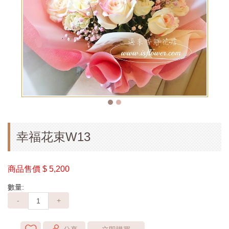
幸福花束W13
商品售價
$ 5,200
數量:
-
+