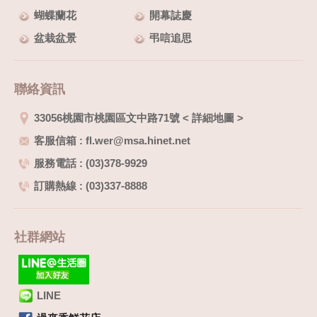
蝴蝶蘭花
開幕誌慶
盆栽盆景
弔唁追思
聯絡資訊
33056桃園市桃園區文中路71號
<
詳細地圖
>
客服信箱 : fl.wer@msa.hinet.net
服務電話 : (03)378-9929
訂購熱線 : (03)337-8888
社群網站
LINE