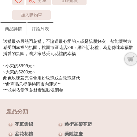
分享
立即購買
加入購物車
商品詳情
評論列表
送禮最夯最熱門花禮，不論送最心愛的人或是親朋好友，都能讓對方
感受到幸福的氛圍，桃園市區花店24hr 網路訂花禮，為您傳達幸福散
播愛的氛圍，讓大家感受到花禮的幸福
~小束的3999元~
~大束的5200元~
此色玫瑰若完售會用粉玫瑰或白玫瑰替代
**此商品只提供桃園市內運送**
***花材依當季花材實際狀況調整
產品分類
花束集錦
藝術高架花籃
盆花花禮
榮陞誌慶