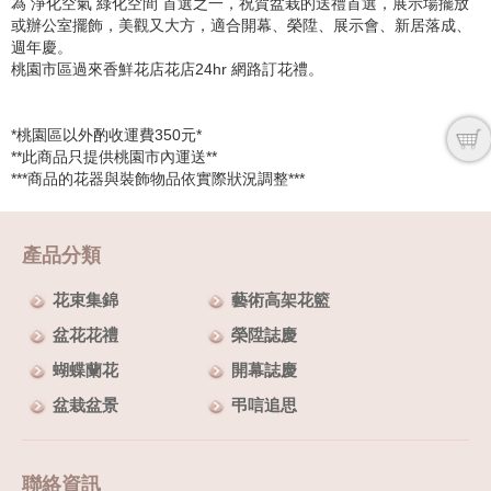
為 淨化空氣 綠化空間 首選之一，祝賀盆栽的送禮首選，展示場擺放
或辦公室擺飾，美觀又大方，適合開幕、榮陞、展示會、新居落成、
週年慶。
桃園市區過來香鮮花店花店24hr 網路訂花禮。
*桃園區以外酌收運費350元*
**此商品只提供桃園市內運送**
***商品的花器與裝飾物品依實際狀況調整***
產品分類
花束集錦
藝術高架花籃
盆花花禮
榮陞誌慶
蝴蝶蘭花
開幕誌慶
盆栽盆景
弔唁追思
聯絡資訊