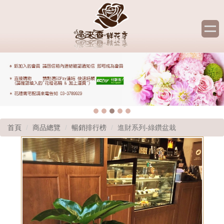
首頁
商品總覽
暢銷排行榜
進財系列-綠鑽盆栽