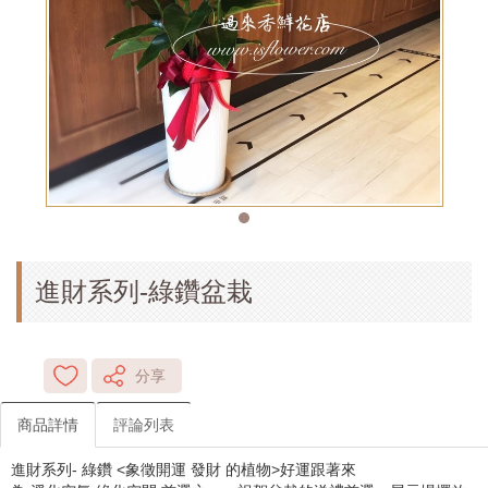
進財系列-綠鑽盆栽
分享
商品詳情
評論列表
進財系列- 綠鑽 <象徵開運 發財 的植物>好運跟著來