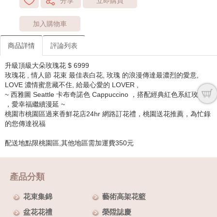
分享
立即購買
加入購物車
商品詳情
評論列表
升級頂級大朵玫瑰花 $ 6999
玫瑰花 , 情人節 花束 最佳表白花, 玫瑰 的浪漫傳達最濃烈的愛意,
LOVE 濃情蜜意藏不住, 給最心愛的 LOVER ,
~ 西雅圖 Seattle 卡布奇諾色 Cappuccino ，搭配經典紅色系紅玫瑰
，愛幸福繼續漫延 ~
桃園市桃園區過來香鮮花店24hr 網路訂花禮，桃園送花推薦，為忙錄
的您傳達祝福
配送地點限桃園區,其他地區需加運費350元
產品分類
花束集錦
藝術高架花籃
盆花花禮
榮陞誌慶