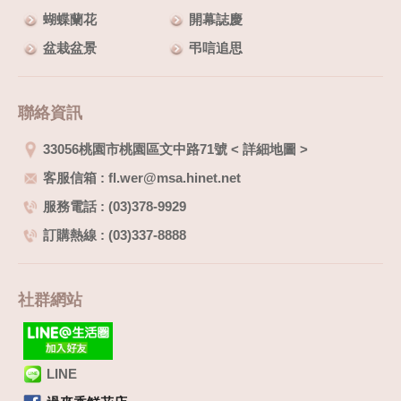
蝴蝶蘭花
開幕誌慶
盆栽盆景
弔唁追思
聯絡資訊
33056桃園市桃園區文中路71號
<
詳細地圖
>
客服信箱 : fl.wer@msa.hinet.net
服務電話 : (03)378-9929
訂購熱線 : (03)337-8888
社群網站
LINE