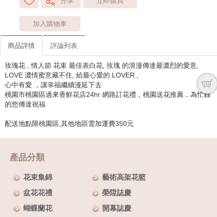
分享
立即購買
加入購物車
商品詳情
評論列表
玫瑰花 , 情人節 花束 最佳表白花, 玫瑰 的浪漫傳達最濃烈的愛意,
LOVE 濃情蜜意藏不住, 給最心愛的 LOVER ,
心中有愛 ，讓幸福繼續漫延下去
桃園市桃園區過來香鮮花店24hr 網路訂花禮，桃園送花推薦，為忙錄
的您傳達祝福
配送地點限桃園區,其他地區需加運費350元
產品分類
花束集錦
藝術高架花籃
盆花花禮
榮陞誌慶
蝴蝶蘭花
開幕誌慶