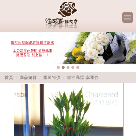
首頁
商品總覽
限量特價
節節高陞-幸運竹