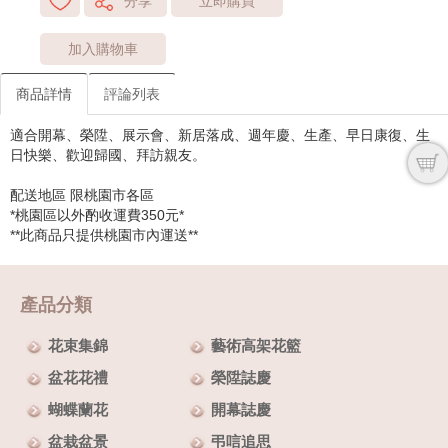
分享
立即購買
加入購物車
商品詳情
評論列表
適合開幕、榮陞、展示會、新居落成、週年慶、生產、早日康復、生
日快樂、歡迎歸國、拜訪親友。
配送地區 限桃園市各區
*桃園區以外酌收運費350元*
**此商品只提供桃園市內運送**
產品分類
花束集錦
藝術高架花籃
盆花花禮
榮陞誌慶
蝴蝶蘭花
開幕誌慶
盆栽盆景
弔唁追思