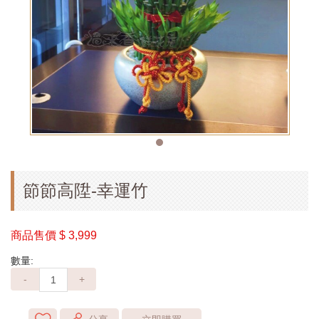
節節高陞-幸運竹
商品售價
$ 3,999
數量:
-
+