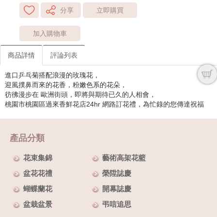
分享
立即購買
加入購物車
商品詳情
評論列表
進口乒乓菊搭配浪漫的玫瑰花，
迎風撲鼻而來的花香，粉嫩色系的花朵，
彷彿漫步在 歐洲街頭，即將與期待已久的人相會，
桃園市桃園區過來香鮮花店24hr 網路訂花禮，為忙錄的您傳達祝福
產品分類
花束集錦
藝術高架花籃
盆花花禮
榮陞誌慶
蝴蝶蘭花
開幕誌慶
盆栽盆景
弔唁追思